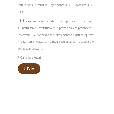
Dati Personali ai sensi del Regolamento UE 2016/679 artt. 13 e
14. (*)
Ci autorizzi a contattarti e inviarti per email informazioni
sui nostri servizi/prodotti/eventi e promozioni che potrebbero
interessarti. L’autorizzazione al trattamento dei dati per questa
finalità non è necessaria, ma rischieresti di perderti qualcosa che
potrebbe interessarti.
* Campi obbligatori